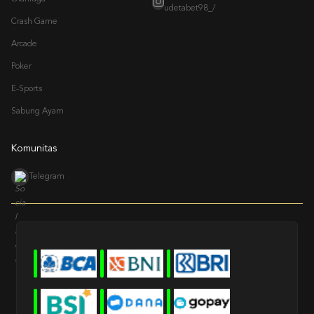
udetabet98_/
Crash Game
Arcade
Poker
E-Sports
Sabung Ayam
Komunitas
Telegram