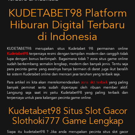
KUDETABET98 Platform
Hiburan Digital Terbaru
di Indonesia
KUDETABET98 merupakan situs Kudetabet 98 permainan online
Kudetabet98
terpercaya resmi dengan tampilan modern dan canggih tidak
lupa dengan bonus berlimpah. Bagaimana tidak ? zona situs game online
sudah berkembang semakin lengkap, modern dan banyak jenis. Tentu saja
para pecinta game yang awalnya hanya bermain di darat juga ikut beralih
ke sistem Kudetabet online dan mencari jasa taruhan yang terbaik saja.
Para artikel ini kita akan merekomendasikan
zona slot terbaik
yang paling
banyak peminat serta sudah dipercayai oleh ribuan member aktif.
Langsung saja saat ini yaitu Kudetabet98 yang paling terbaik dan
terpercaya untuk para kalangan pecinta game online.
Kudetabet98 Situs Slot Gacor
Slothoki777 Game Lengkap
Siapa itu kudetabet98 ? Jika anda merupakan pecinta situs slot gacor