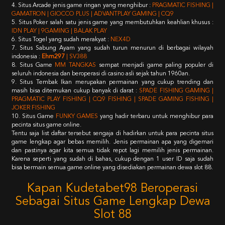
4. Situs Arcade jenis game ringan yang menghibur :
PRAGMATIC FISHING |
GAMATRON | GIOCCO PLUS | ADVANTPLAY GAMING | CQ9
5. Situs Poker salah satu jenis game yang membutuhkan keahlian khusus :
IDN PLAY | 9GAMING | BALAK PLAY
6. Situs Togel yang sudah merakyat :
NEX4D
7. Situs Sabung Ayam yang sudah turun menurun di berbagai wilayah
indonesia :
Ehm297
| SV388
8. Situs Game
MM TANGKAS
sempat menjadi game paling populer di
seluruh indonesia dan beroperasi di casino asli sejak tahun 1960an.
9. Situs Tembak Ikan merupakan permainan yang cukup trending dan
masih bisa ditemukan cukup banyak di darat :
SPADE FISHING GAMING |
PRAGMATIC PLAY FISHING | CQ9 FISHING | SPADE GAMING FISHING |
JOKER FISHING
10. Situs Game
FUNKY GAMES
yang hadir terbaru untuk menghibur para
pecinta situs game online.
Tentu saja list daftar tersebut sengaja di hadirkan untuk para pecinta situs
game lengkap agar bebas memilih. Jenis permainan apa yang digemari
dan pastinya agar kita semua tidak repot lagi memilih jenis permainan.
Karena seperti yang sudah di bahas, cukup dengan 1 user ID saja sudah
bisa bermain semua game online yang disediakan permainan dewa slot 88.
Kapan Kudetabet98 Beroperasi
Sebagai Situs Game Lengkap Dewa
Slot 88