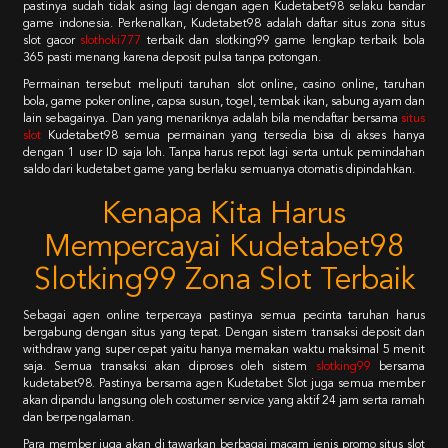
pastinya sudah tidak asing lagi dengan agen Kudetabet98 selaku bandar
game indonesia. Perkenalkan, Kudetabet98 adalah daftar situs zona situs
slot gacor
slothoki777
terbaik dan slotking99 game lengkap terbaik bola
365 pasti menang karena deposit pulsa tanpa potongan.
Permainan tersebut meliputi taruhan slot online, casino online, taruhan
bola, game poker online, capsa susun, togel, tembak ikan, sabung ayam dan
lain sebagainya. Dan yang menariknya adalah bila mendaftar bersama
situs
slot
Kudetabet98 semua permainan yang tersedia bisa di akses hanya
dengan 1 user ID saja loh. Tanpa harus repot lagi serta untuk pemindahan
saldo dari kudetabet game yang berlaku semuanya otomatis dipindahkan.
Kenapa Kita Harus
Mempercayai Kudetabet98
Slotking99 Zona Slot Terbaik
Sebagai agen online terpercaya pastinya semua pecinta taruhan harus
bergabung dengan situs yang tepat. Dengan sistem transaksi deposit dan
withdraw yang super cepat yaitu hanya memakan waktu maksimal 5 menit
saja. Semua transaksi akan diproses oleh sistem
slotking99
bersama
kudetabet98. Pastinya bersama agen Kudetabet Slot juga semua member
akan dipandu langsung oleh costumer service yang aktif 24 jam serta ramah
dan berpengalaman.
Para member juga akan di tawarkan berbagai macam jenis promo situs slot