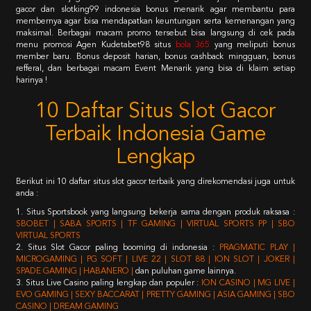
gacor dan slotking99 indonesia bonus menarik agar membantu para
membernya agar bisa mendapatkan keuntungan serta kemenangan yang
maksimal. Berbagai macam promo tersebut bisa langsung di cek pada
menu promosi Agen Kudetabet98 situs
bola 365
yang meliputi bonus
member baru. Bonus deposit harian, bonus cashback mingguan, bonus
refferal, dan berbagai macam Event Menarik yang bisa di klaim setiap
harinya !
10 Daftar Situs Slot Gacor
Terbaik Indonesia Game
Lengkap
Berikut ini 10 daftar situs slot gacor terbaik yang direkomendasi juga untuk
anda :
1. Situs Sportsbook yang langsung bekerja sama dengan produk raksasa :
SBOBET | SABA SPORTS | TF GAMING | VIRTUAL SPORTS PP | SBO
VIRTUAL SPORTS
2. Situs Slot Gacor paling booming di indonesia :
PRAGMATIC PLAY |
MICROGAMING | PG SOFT | LIVE 22 | SLOT 88 | ION SLOT | JOKER |
SPADE GAMING | HABANERO |
dan puluhan game lainnya.
3. Situs Live Casino paling lengkap dan populer :
ION CASINO | MG LIVE |
EVO GAMING | SEXY BACCARAT | PRETTY GAMING | ASIA GAMING | SBO
CASINO | DREAM GAMING