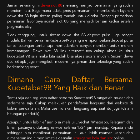
Jaman sekarang ini
dewa slot 88
memang menjadi permainan yang sudah
mendominasi. Bagaimana tidak, jenis permainan ini memberikan layanan
dewa slot 88 login sistem paling mudah untuk dicoba. Dengan primadona
permainan favoritnya adalah slot 88 yang menjadi barisan kedua setelah
pragmatic play.
Tidak tanggung, untuk sistem dewa slot 88 deposit pulsa juga sangat
mudah. Bahkan bersama Kudetabet98 yang mempromosikan deposit pulsa
tanpa potongan tentu saja memudahkan banyak member untuk meraih
kemenangan. Dewa slot 88 link alternatif nya cukup akses ke situs
kudetabet 98 saja maka kita sudah bisa akses secara mudah. Sistem dewa
slot 88 apk juga mengikuti modern nya jaman dan teknologi yang sudah
berkembang pesat
Dimana Cara Daftar Bersama
Kudetabet98 Yang Baik dan Benar
Tentu saja dari segi cara daftar bersama Kudetabet98 sangatlah mudah dan
sederhana saja. Cukup melakukan pendaftaran langsung dari website di
kolom pendaftaran. Maka user id akan langsung siap saat itu juga (dalam
hitungan per detik).
Ataupun untuk lebih efisien bisa melalui Livechat, Whatsapp, Telegram dan
Email pastinya didukung service selama 1x24 jam nonstop. Kepada anda
sehingga bisa menikmati permainan ini jauh lebih nyaman kapan dan
dimanapun ingin menikmati aldernalin
situs game bola dan slot
online.