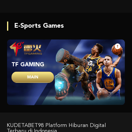
E-Sports Games
TF GAMING
MAIN
KUDETABET98 Platform Hiburan Digital
Terbaru di Indonesia