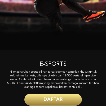
E-SPORTS
Nikmati taruhan sports pilihan terbaik dengan tampilan khusus untuk
seluruh market Asia, dilengkapi lebih dari 18.500 pertandingan Live
dengan Odds terbaik. Kami bermitra resmi dengan provider resmi dari
SBOBET dan SABA platform yang menawarkan berbagai macam taruhan
olahraga seperti sepakbola, basket, tennis, dll.
DAFTAR