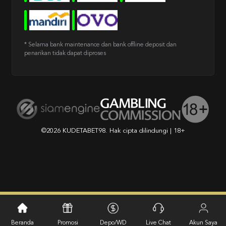
* Selama bank maintenance dan bank offline deposit dan
penarikan tidak dapat diproses
©2026 KUDETABET98. Hak cipta dilindungi | 18+
Beranda
Promosi
Depo/WD
Live Chat
Akun Saya